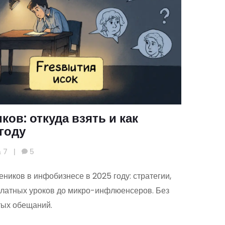
ков: откуда взять и как
году
а 7
|
5
еников в инфобизнесе в 2025 году: стратегии,
платных уроков до микро-инфлюенсеров. Без
тых обещаний.