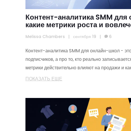
Контент-аналитика SMM для 
какие метрики роста и вовле
действительно работают
Melissa Chambers
|
сентября 19
|
6
Контент-аналитика SMM для онлайн-школ - это
подписчиков, а про то, кто реально записывается
метрики действительно влияют на продажи и как
ПОКАЗАТЬ ЕЩЕ