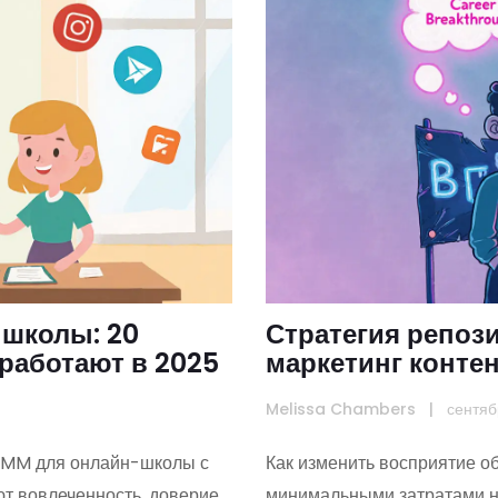
-школы: 20
Стратегия репоз
работают в 2025
маркетинг контен
и увеличить про
Melissa Chambers
|
сентяб
 SMM для онлайн-школы с
Как изменить восприятие о
т вовлеченность, доверие
минимальными затратами н