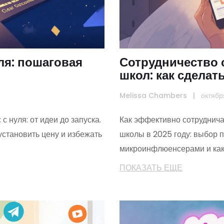
ля: пошаговая
Сотрудничество 
школ: как сделат
году
Melissa Chambers
|
октябр
с нуля: от идеи до запуска.
Как эффективно сотруднича
установить цену и избежать
школы в 2025 году: выбор 
микроинфлюенсерами и как 
ПОКАЗАТЬ ЕЩЕ