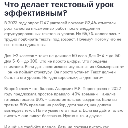
Что делает текстовый урок
эффективным?
В 2023 году опрос 1247 учителей показал: 82,4% отметили
рост качества письменных работ после внедрения
структурированных текстовых уроков. Но 65,7% жаловались -
трудно подбирать тексты под возраст. Почему? Потому что не
все тексты одинаковы.
Для 1-2 классов - текст не длиннее 50 слов. Для 3-4 - до 150.
Для 5-6 - до 300. Это не просто цифры. Это пределы
внимания. Если дать шестикласснику статью из «Коммерсанта»
- он не поймёт структуру. Он просто устанет. Текст должен
быть на его уровне. Не «для взрослых», а «для него».
Второй ключ - это баланс. Академик Е.Я. Переверзева в 2022
году предложила простое правило: 40% времени - анализ
готовых текстов, 60% - самостоятельное создание. Если вы
тратите 80% времени на разбор, дети знают, как должен
выглядеть текст. Но не умеют его писать. Если вы даёте только
писать - они пишут бессвязно. Нужно и то, и другое.
И ещё: не требуйте идеала. Дети не должны писать как