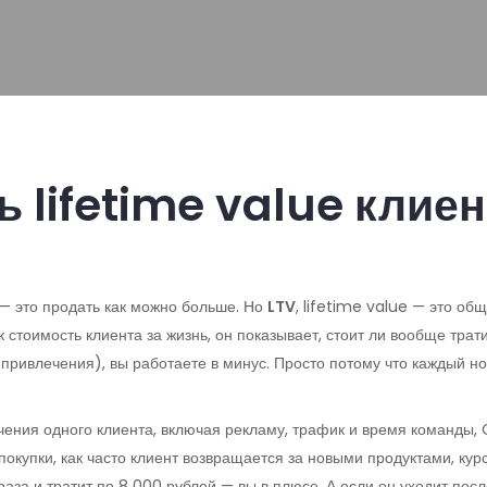
ь lifetime value клиен
 — это продать как можно больше. Но
LTV
,
lifetime value — это об
ак
стоимость клиента за жизнь
, он показывает, стоит ли вообще тра
ривлечения), вы работаете в минус. Просто потому что каждый новы
чения одного клиента, включая рекламу, трафик и время команды
,
покупки
,
как часто клиент возвращается за новыми продуктами, ку
раза и тратит по 8 000 рублей — вы в плюсе. А если он уходит пос