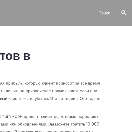
тов в
щая прибыль, которую клиент приносит за всё время
тить деньги на привлечение новых людей, если они
й клиент — это убыток. Это не теория. Это то, что
Churn Rate
,
процент клиентов, которые перестают
рсами или обновлениями
. Вы можете тратить 10 000
ле первой покупки — вы просто подарили деньги