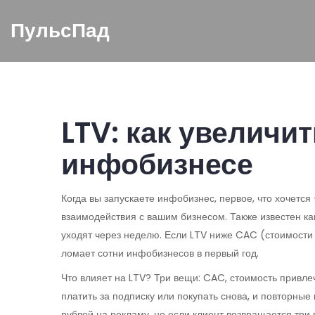
ПульсПад
LTV: как увеличит
инфобизнесе
Когда вы запускаете инфобизнес, первое, что хочется
взаимодействия с вашим бизнесом
. Также известен к
уходят через неделю.
Если LTV ниже CAC (стоимости п
ломает сотни инфобизнесов в первый год.
Что влияет на LTV? Три вещи:
CAC
,
стоимость привле
платить за подписку или покупать снова
, и
повторные 
рублей на рекламу, но если клиент возвращается три 