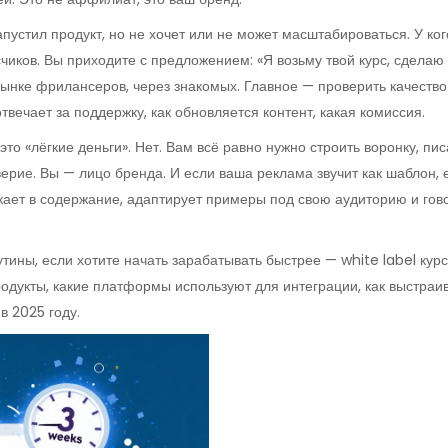
запустил продукт, но не хочет или не может масштабироваться. У ко
счиков. Вы приходите с предложением: «Я возьму твой курс, сдел
ынке фрилансеров, через знакомых. Главное — проверить качество 
отвечает за поддержку, как обновляется контент, какая комиссия.
о «лёгкие деньги». Нет. Вам всё равно нужно строить воронку, пис
верие. Вы — лицо бренда. И если ваша реклама звучит как шаблон, е
икает в содержание, адаптирует примеры под свою аудиторию и гово
утины, если хотите начать зарабатывать быстрее — white label ку
одукты, какие платформы используют для интеграции, как выстраив
в 2025 году.