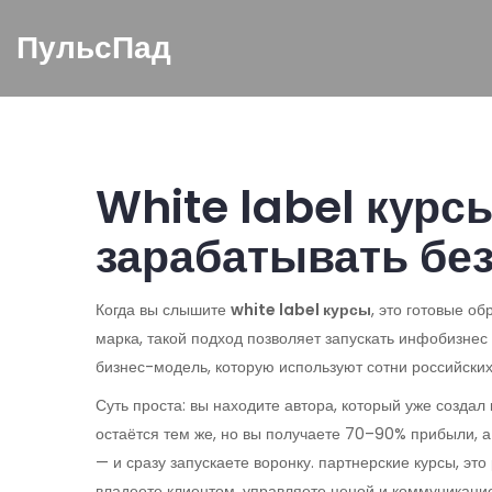
ПульсПад
White label курс
зарабатывать без
Когда вы слышите
white label курсы
,
это готовые об
марка
, такой подход позволяет запускать инфобизнес 
бизнес-модель, которую используют сотни российски
Суть проста: вы находите автора, который уже создал 
остаётся тем же, но вы получаете 70–90% прибыли, а
— и сразу запускаете воронку.
партнерские курсы
,
это
владеете клиентом, управляете ценой и коммуникацие