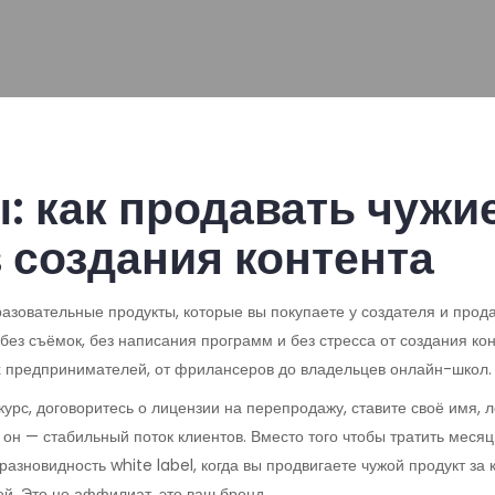
ы: как продавать чужи
 создания контента
разовательные продукты, которые вы покупаете у создателя и про
без съёмок, без написания программ и без стресса от создания кон
х предпринимателей, от фрилансеров до владельцев онлайн-школ.
курс, договоритесь о лицензии на перепродажу, ставите своё имя, 
 он — стабильный поток клиентов. Вместо того чтобы тратить меся
 разновидность white label, когда вы продвигаете чужой продукт за
й. Это не аффилиат, это ваш бренд.