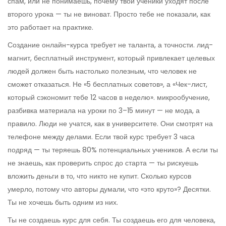
спам, или не понимаешь, почему твои ученики уходят после
второго урока — ты не виноват. Просто тебе не показали, как
это работает на практике.
Создание онлайн-курса требует не таланта, а точности.
лид-
магнит
,
бесплатный инструмент, который привлекает целевых
людей
должен быть настолько полезным, что человек не
сможет отказаться. Не «5 бесплатных советов», а «Чек-лист,
который сэкономит тебе 12 часов в неделю».
микрообучение
,
разбивка материала на уроки по 3–15 минут
— не мода, а
правило. Люди не учатся, как в университете. Они смотрят на
телефоне между делами. Если твой курс требует 3 часа
подряд — ты теряешь 80% потенциальных учеников. А если ты
не знаешь, как проверить спрос до старта — ты рискуешь
вложить деньги в то, что никто не купит. Сколько курсов
умерло, потому что авторы думали, что «это круто»? Десятки.
Ты не хочешь быть одним из них.
Ты не создаешь курс для себя. Ты создаешь его для человека,