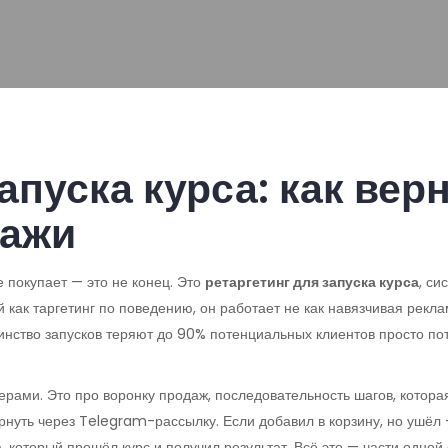
апуска курса: как верн
дажи
е покупает — это не конец. Это
ретаргетинг для запуска курса
,
сис
й как
таргетинг по поведению
, он работает не как навязчивая рекл
нство запусков теряют до 90% потенциальных клиентов просто пото
.
нерами. Это про
воронку продаж
,
последовательность шагов, котор
рнуть через Telegram-рассылку. Если добавил в корзину, но ушёл
 который прошёл курс и получил результат. Всё это — части одной 