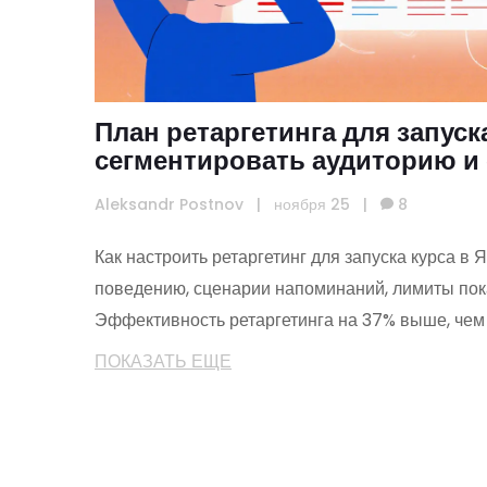
План ретаргетинга для запуска
сегментировать аудиторию и
сценарии в Яндекс.Директе
Aleksandr Postnov
|
ноября 25
|
8
Как настроить ретаргетинг для запуска курса в 
поведению, сценарии напоминаний, лимиты пок
Эффективность ретаргетинга на 37% выше, чем
ПОКАЗАТЬ ЕЩЕ