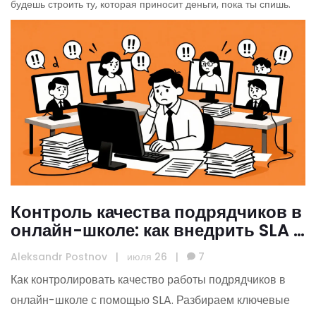
будешь строить ту, которая приносит деньги, пока ты спишь.
Контроль качества подрядчиков в
онлайн-школе: как внедрить SLA и
настроить отчетность
Aleksandr Postnov
|
июля 26
|
7
Как контролировать качество работы подрядчиков в
онлайн-школе с помощью SLA. Разбираем ключевые