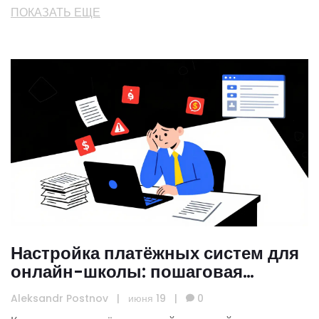
ПОКАЗАТЬ ЕЩЕ
Настройка платёжных систем для
онлайн-школы: пошаговая
инструкция
Aleksandr Postnov
|
июня 19
|
0