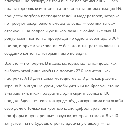
платежи и не блокируют твой бизнес без объяснений
— без
них ты теряешь клиентов на этапе оплаты.
автоматизация HR
,
процессы подбора преподавателей и модераторов, которые
не требуют ежедневного вмешательства
— без них ты сам
отвечаешь на вопросы учеников, пока не сойдёшь с ума. И
репурпозинг контента
,
превращение одного вебинара в 30+
постов, сторис и чек-листов
— без этого ты тратишь часы на
создание контента, который никто не видит.
Всё это — не теория. В наших материалах ты найдёшь, как
выбрать эквайринг, чтобы не платить 22% комиссии, как
настроить ATS для найма методистов за 3 дня, как разбить
курс на 5-минутные уроки, чтобы ученики не бросали его на
3-м занятии, и как превратить один скрипт звонка в 100
продаж. Здесь нет советов вроде «будь искренним» или «люби
своё дело». Только конкретные шаги, цифры, сравнения
платформ и проверенные ловушки, которые ломают 8 из 10
запусков. Ты не будешь строить идеальную школу — ты