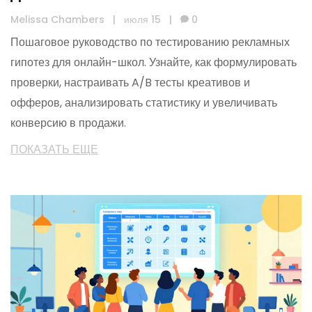
система от креативов до офферов
Melissa Chambers
|
июля 15
|
0
Пошаговое руководство по тестированию рекламных
гипотез для онлайн-школ. Узнайте, как формулировать
проверки, настраивать A/B тесты креативов и
офферов, анализировать статистику и увеличивать
конверсию в продажи.
ПОКАЗАТЬ ЕЩЕ