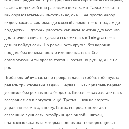
которая предлагает структурированные курсы через интернет,
часто с подпиской или разовыми покупками
. Также известна
как
образовательный инфобизнес
, она — не просто набор
видеоуроков, а система, где каждый элемент — от продаж до
поддержки — должен работать как часы.
Многие думают, что
достаточно записать курсы и выложить их в Telegram — и
деньги пойдут сами. Но реальность другая: без воронки
продаж, без понимания, кто именно платит, и без
автоматизации ты просто тратишь время на рутину, а не на
рост.
Чтобы
онлайн-школа
не превратилась в хобби, тебе нужно
решить три ключевые задачи. Первая — как привлечь первых
учеников без рекламного бюджета. Вторая — как заставить их
возвращаться и покупать ещё. Третья — как не сгореть,
управляя всем в одиночку. В этих вопросах помогают
связанные сущности:
эквайринг для онлайн-школы
,
платежные системы, которые принимают повторяющиеся