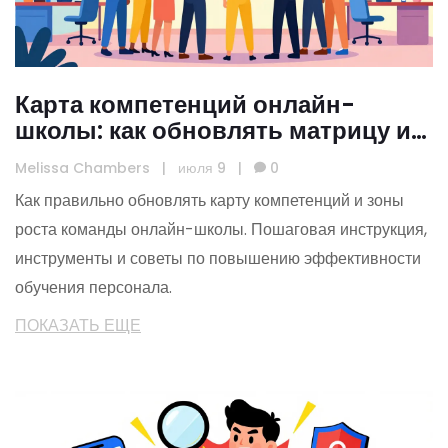
Карта компетенций онлайн-
школы: как обновлять матрицу и
зоны роста в 2026 году
Melissa Chambers
|
июля 9
|
0
Как правильно обновлять карту компетенций и зоны
роста команды онлайн-школы. Пошаговая инструкция,
инструменты и советы по повышению эффективности
обучения персонала.
ПОКАЗАТЬ ЕЩЕ