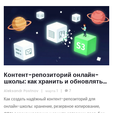
Контент-репозиторий онлайн-
школы: как хранить и обновлять
материалы без потерь
Aleksandr Postnov
|
марта 1
|
7
Как создать надёжный контент-репозиторий для
онлайн-школы: хранение, резервное копирование,