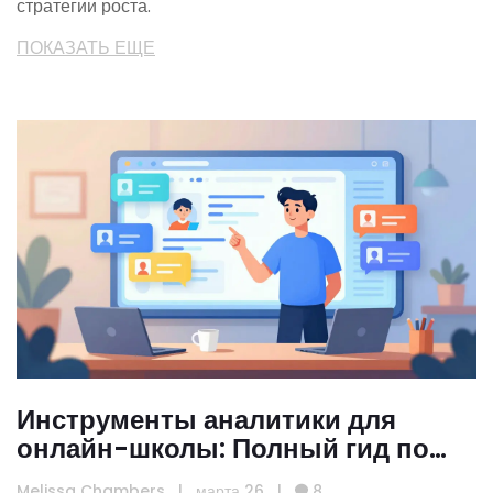
стратегии роста.
ПОКАЗАТЬ ЕЩЕ
Инструменты аналитики для
онлайн-школы: Полный гид по
выбору и настройке в 2026 году
Melissa Chambers
|
марта 26
|
8