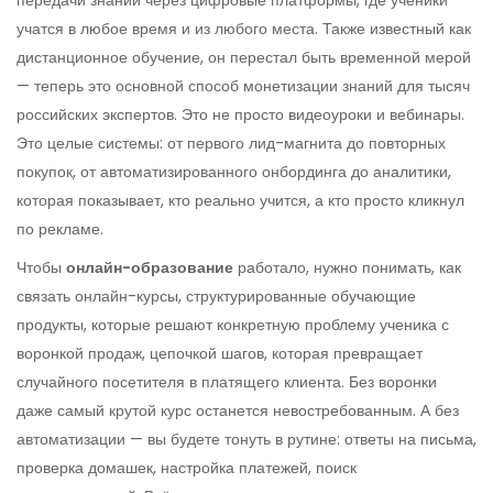
передачи знаний через цифровые платформы, где ученики
учатся в любое время и из любого места
. Также известный как
дистанционное обучение
, он перестал быть временной мерой
— теперь это основной способ монетизации знаний для тысяч
российских экспертов.
Это не просто видеоуроки и вебинары.
Это целые системы: от первого лид-магнита до повторных
покупок, от автоматизированного онбординга до аналитики,
которая показывает, кто реально учится, а кто просто кликнул
по рекламе.
Чтобы
онлайн-образование
работало, нужно понимать, как
связать
онлайн-курсы
,
структурированные обучающие
продукты, которые решают конкретную проблему ученика
с
воронкой продаж
,
цепочкой шагов, которая превращает
случайного посетителя в платящего клиента
. Без воронки
даже самый крутой курс останется невостребованным. А без
автоматизации — вы будете тонуть в рутине: ответы на письма,
проверка домашек, настройка платежей, поиск