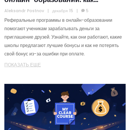
мотивировать учеников
Aleksandr Postnov
|
декабря 15
|
5
приводить друзей
Реферальные программы в онлайн-образовании
помогают ученикам зарабатывать деньги за
приглашение друзей. Узнайте, как они работают, какие
школы предлагают лучшие бонусы и как не потерять
свой бонус из-за ошибки при оплате.
ПОКАЗАТЬ ЕЩЕ