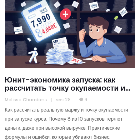
Юнит-экономика запуска: как
рассчитать точку окупаемости и
реальную маржу
Melissa Chambers
|
мая 28
|
9
Как рассчитать реальную маржу и точку окупаемости
при запуске курса. Почему 8 из 10 запусков теряют
деньги, даже при высокой выручке. Практические
формулы и ошибки, которые убивают бизнес.