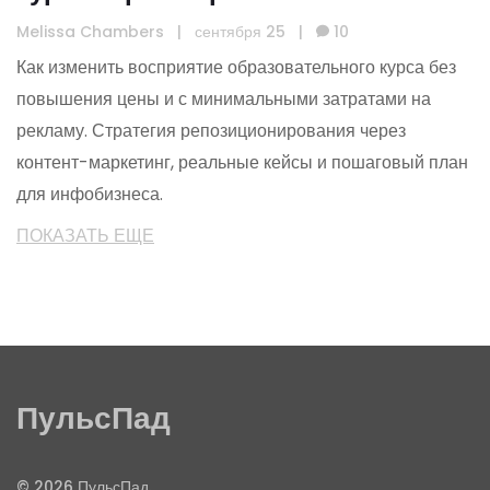
как изменить восприятие и
Melissa Chambers
|
сентября 25
|
10
увеличить продажи
Как изменить восприятие образовательного курса без
повышения цены и с минимальными затратами на
рекламу. Стратегия репозиционирования через
контент-маркетинг, реальные кейсы и пошаговый план
для инфобизнеса.
ПОКАЗАТЬ ЕЩЕ
ПульсПад
© 2026 ПульсПад.