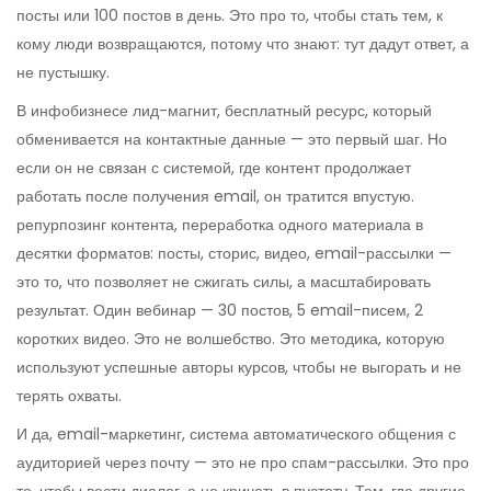
посты или 100 постов в день. Это про то, чтобы стать тем, к
кому люди возвращаются, потому что знают: тут дадут ответ, а
не пустышку.
В инфобизнесе
лид-магнит
,
бесплатный ресурс, который
обменивается на контактные данные
— это первый шаг. Но
если он не связан с системой, где контент продолжает
работать после получения email, он тратится впустую.
репурпозинг контента
,
переработка одного материала в
десятки форматов: посты, сторис, видео, email-рассылки
—
это то, что позволяет не сжигать силы, а масштабировать
результат. Один вебинар — 30 постов, 5 email-писем, 2
коротких видео. Это не волшебство. Это методика, которую
используют успешные авторы курсов, чтобы не выгорать и не
терять охваты.
И да,
email-маркетинг
,
система автоматического общения с
аудиторией через почту
— это не про спам-рассылки. Это про