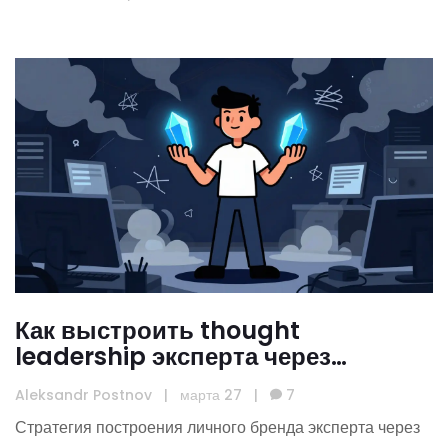
Как выстроить thought
leadership эксперта через
исследования: пошаговая
Aleksandr Postnov
|
марта 27
|
7
стратегия личного бренда
Стратегия построения личного бренда эксперта через