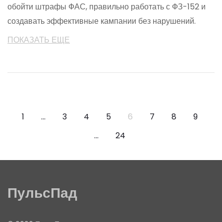
обойти штрафы ФАС, правильно работать с ФЗ-152 и
создавать эффективные кампании без нарушений.
ПОКАЗАТЬ ЕЩЕ
1
…
3
4
5
6
7
8
9
…
24
ПульсПад