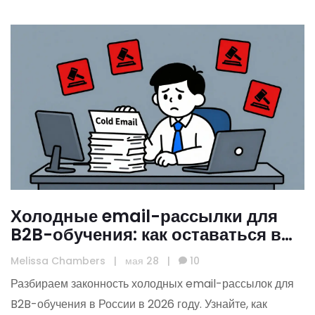
Холодные email-рассылки для
B2B-обучения: как оставаться в
рамках закона в России
Melissa Chambers
|
мая 28
|
10
Разбираем законность холодных email-рассылок для
B2B-обучения в России в 2026 году. Узнайте, как