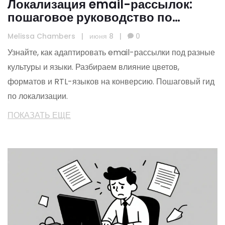
Локализация email-рассылок:
пошаговое руководство по
адаптации под регионы и языки
Melissa Chambers
|
июня 8
|
0
Узнайте, как адаптировать email-рассылки под разные
культуры и языки. Разбираем влияние цветов,
форматов и RTL-языков на конверсию. Пошаговый гид
по локализации.
ПОКАЗАТЬ ЕЩЕ