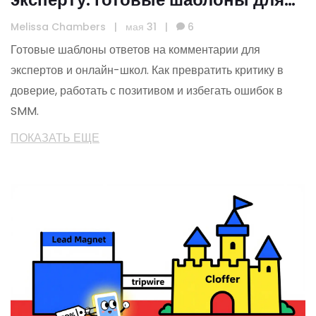
SMM онлайн-школ
Melissa Chambers
|
мая 31
|
6
Готовые шаблоны ответов на комментарии для
экспертов и онлайн-школ. Как превратить критику в
доверие, работать с позитивом и избегать ошибок в
SMM.
ПОКАЗАТЬ ЕЩЕ