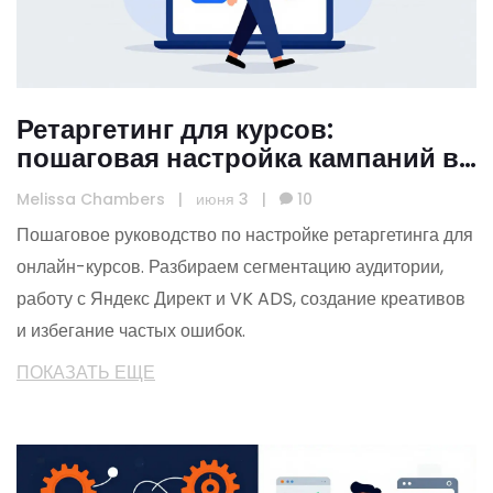
Ретаргетинг для курсов:
пошаговая настройка кампаний в
Яндекс и VK
Melissa Chambers
|
июня 3
|
10
Пошаговое руководство по настройке ретаргетинга для
онлайн-курсов. Разбираем сегментацию аудитории,
работу с Яндекс Директ и VK ADS, создание креативов
и избегание частых ошибок.
ПОКАЗАТЬ ЕЩЕ