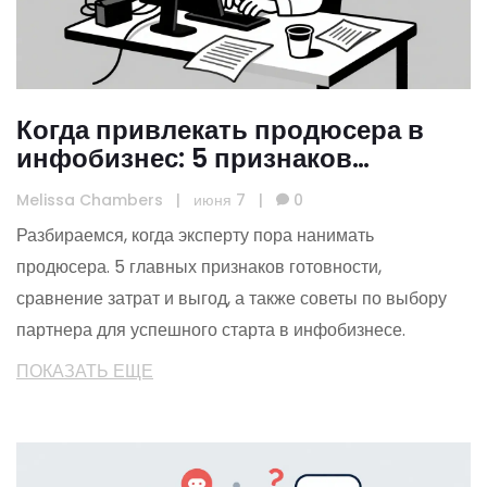
Когда привлекать продюсера в
инфобизнес: 5 признаков
готовности и реальные цифры
Melissa Chambers
|
июня 7
|
0
Разбираемся, когда эксперту пора нанимать
продюсера. 5 главных признаков готовности,
сравнение затрат и выгод, а также советы по выбору
партнера для успешного старта в инфобизнесе.
ПОКАЗАТЬ ЕЩЕ