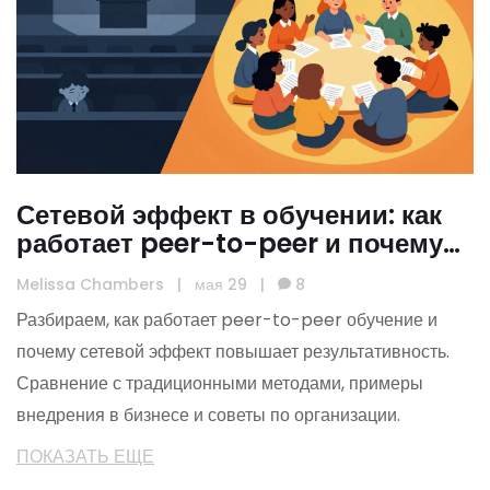
Сетевой эффект в обучении: как
работает peer-to-peer и почему
он эффективнее лекций
Melissa Chambers
|
мая 29
|
8
Разбираем, как работает peer-to-peer обучение и
почему сетевой эффект повышает результативность.
Сравнение с традиционными методами, примеры
внедрения в бизнесе и советы по организации.
ПОКАЗАТЬ ЕЩЕ