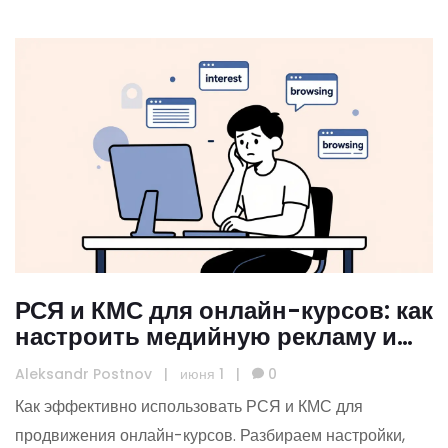
РСЯ и КМС для онлайн-курсов: как
настроить медийную рекламу и
получить дешевые заявки
Aleksandr Postnov
|
июня 1
|
0
Как эффективно использовать РСЯ и КМС для
продвижения онлайн-курсов. Разбираем настройки,