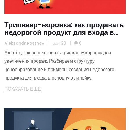
Трипваер-воронка: как продавать
недорогой продукт для входа в
основную линейку
Aleksandr Postnov
|
мая 30
|
6
Узнайте, как использовать трипваер-воронку для
увеличения продаж. Разбираем структуру,
ценообразование и примеры создания недорогого
продукта для входа в основную линейку.
ПОКАЗАТЬ ЕЩЕ