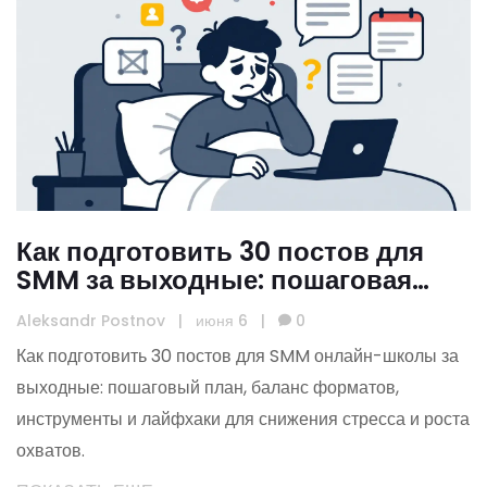
Как подготовить 30 постов для
SMM за выходные: пошаговая
инструкция для онлайн-школ
Aleksandr Postnov
|
июня 6
|
0
Как подготовить 30 постов для SMM онлайн-школы за
выходные: пошаговый план, баланс форматов,
инструменты и лайфхаки для снижения стресса и роста
охватов.