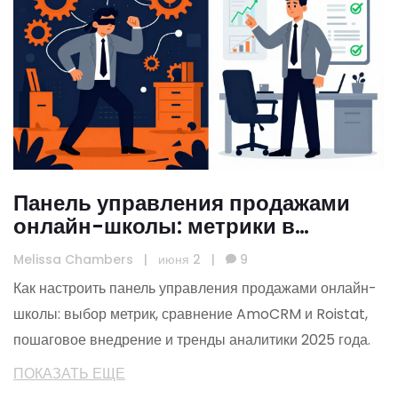
Панель управления продажами
онлайн-школы: метрики в
реальном времени
Melissa Chambers
|
июня 2
|
9
Как настроить панель управления продажами онлайн-
школы: выбор метрик, сравнение AmoCRM и Roistat,
пошаговое внедрение и тренды аналитики 2025 года.
ПОКАЗАТЬ ЕЩЕ