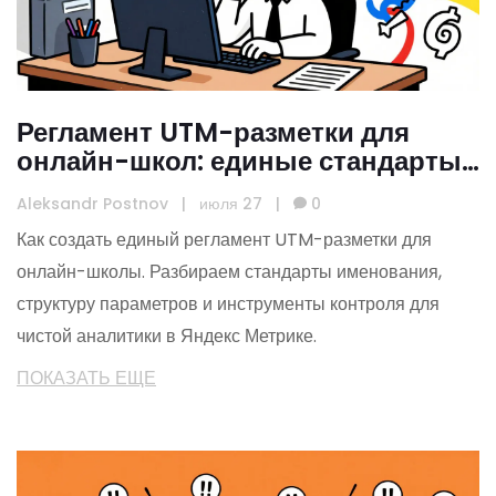
Регламент UTM-разметки для
онлайн-школ: единые стандарты
и примеры
Aleksandr Postnov
|
июля 27
|
0
Как создать единый регламент UTM-разметки для
онлайн-школы. Разбираем стандарты именования,
структуру параметров и инструменты контроля для
чистой аналитики в Яндекс Метрике.
ПОКАЗАТЬ ЕЩЕ