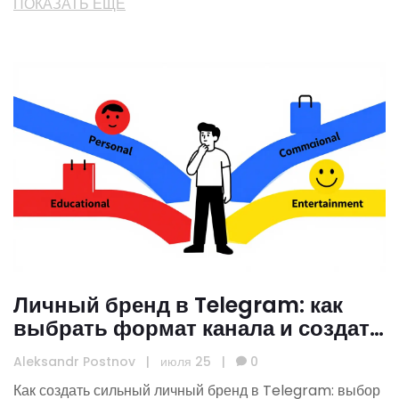
ПОКАЗАТЬ ЕЩЕ
Личный бренд в Telegram: как
выбрать формат канала и создать
рубрикатор
Aleksandr Postnov
|
июля 25
|
0
Как создать сильный личный бренд в Telegram: выбор