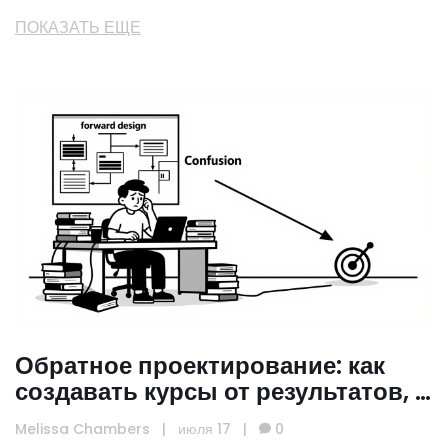
ПОКАЗАТЬ ЕЩЕ
Обратное проектирование: как
создавать курсы от результатов, а
не от содержания
Melissa Chambers
|
июля 17
|
0