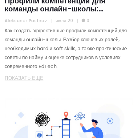
Профили компетенций для
команды онлайн-школы:
руководство по найму и оценке
Aleksandr Postnov
|
июля 20
|
0
Как создать эффективные профили компетенций для
команды онлайн-школы. Разбор ключевых ролей,
необходимых hard и soft skills, а также практические
советы по найму и оценке сотрудников в условиях
современного EdTech.
ПОКАЗАТЬ ЕЩЕ