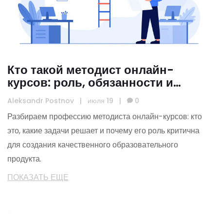
Кто такой методист онлайн-
курсов: роль, обязанности и
навыки для создания
Aleksandr Postnov
|
июля 19
|
0
эффективных образовательных
Разбираем профессию методиста онлайн-курсов: кто
продуктов
это, какие задачи решает и почему его роль критична
для создания качественного образовательного
продукта.
ПОКАЗАТЬ ЕЩЕ