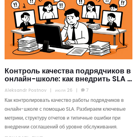
Контроль качества подрядчиков в
онлайн-школе: как внедрить SLA и
настроить отчетность
Aleksandr Postnov
|
июля 26
|
7
Как контролировать качество работы подрядчиков в
онлайн-школе с помощью SLA. Разбираем ключевые
метрики, структуру отчетов и типичные ошибки при
внедрении соглашений об уровне обслуживания.