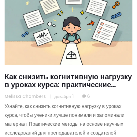
Как снизить когнитивную нагрузку
в уроках курса: практические
методы для эффективного
Melissa Chambers
|
декабря 1
|
6
обучения
Узнайте, как снизить когнитивную нагрузку в уроках
курса, чтобы ученики лучше понимали и запоминали
материал. Практические методы на основе научных
исследований для преподавателей и создателей