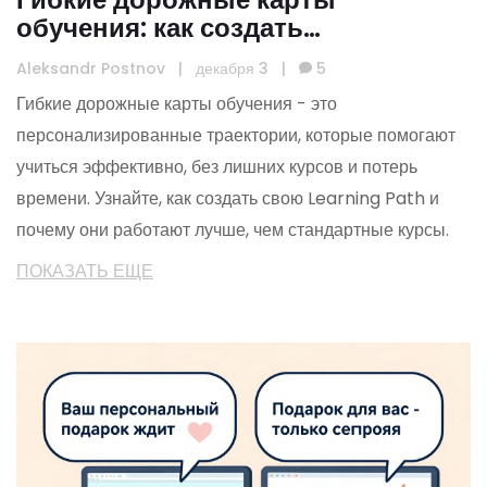
обучения: как создать
персонализированный Learning
Aleksandr Postnov
|
декабря 3
|
5
Path для эффективного обучения
Гибкие дорожные карты обучения - это
персонализированные траектории, которые помогают
учиться эффективно, без лишних курсов и потерь
времени. Узнайте, как создать свою Learning Path и
почему они работают лучше, чем стандартные курсы.
ПОКАЗАТЬ ЕЩЕ