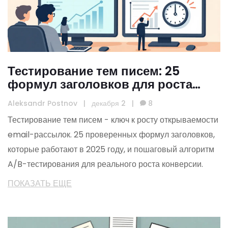
Тестирование тем писем: 25
формул заголовков для роста
открываемости email-рассылок
Aleksandr Postnov
|
декабря 2
|
8
Тестирование тем писем - ключ к росту открываемости
email-рассылок. 25 проверенных формул заголовков,
которые работают в 2025 году, и пошаговый алгоритм
A/B-тестирования для реального роста конверсии.
ПОКАЗАТЬ ЕЩЕ