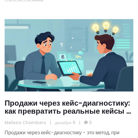
Продажи через кейс-диагностику:
как превратить реальные кейсы в
мощный инструмент для роста
Melissa Chambers
|
декабря 6
|
0
доходов в инфобизнесе
Продажи через кейс-диагностику - это метод, при