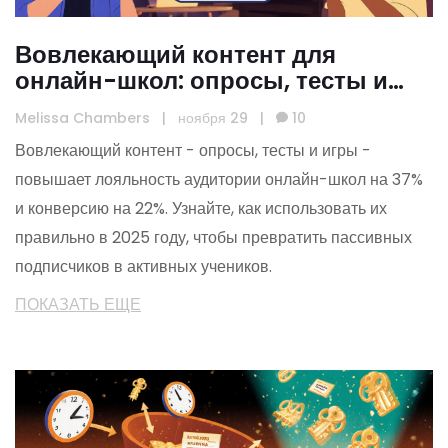
Вовлекающий контент для
онлайн-школ: опросы, тесты и
игры, которые работают в 2025
Melissa Chambers
|
ноября 29
|
10
Вовлекающий контент - опросы, тесты и игры -
повышает лояльность аудитории онлайн-школ на 37%
и конверсию на 22%. Узнайте, как использовать их
правильно в 2025 году, чтобы превратить пассивных
подписчиков в активных учеников.
ПОКАЗАТЬ ЕЩЕ