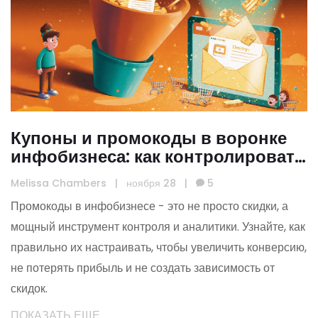
Купоны и промокоды в воронке
инфобизнеса: как контролировать
и анализировать их
Melissa Chambers
|
ноября 28
|
5
эффективность
Промокоды в инфобизнесе - это не просто скидки, а
мощный инструмент контроля и аналитики. Узнайте, как
правильно их настраивать, чтобы увеличить конверсию,
не потерять прибыль и не создать зависимость от
скидок.
ПОКАЗАТЬ ЕЩЕ