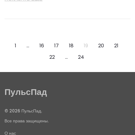
1
…
16
17
18
19
20
21
22
…
24
ПульсПад
© 2026 ПульсПад.
Все права защищены.
О нас