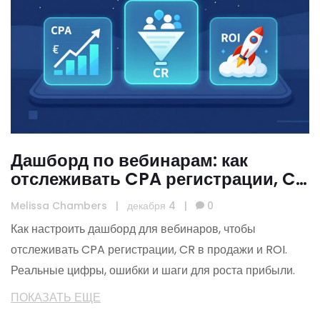
Дашборд по вебинарам: как
отслеживать CPA регистрации, CR
в продажи и ROI
Melissa Chambers
|
декабря 4
|
0
Как настроить дашборд для вебинаров, чтобы
отслеживать CPA регистрации, CR в продажи и ROI.
Реальные цифры, ошибки и шаги для роста прибыли.
ПОКАЗАТЬ ЕЩЕ