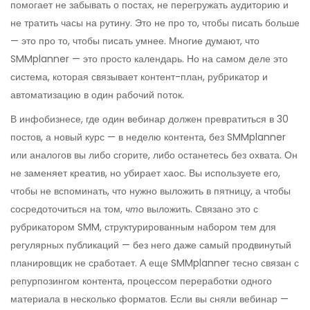
помогает не забывать о постах, не перегружать аудиторию и
не тратить часы на рутину.
Это не про то, чтобы писать больше
— это про то, чтобы писать умнее. Многие думают, что
SMMplanner — это просто календарь. Но на самом деле это
система, которая связывает контент-план, рубрикатор и
автоматизацию в один рабочий поток.
В инфобизнесе, где один вебинар должен превратиться в 30
постов, а новый курс — в неделю контента, без SMMplanner
или аналогов вы либо сгорите, либо останетесь без охвата. Он
не заменяет креатив, но убирает хаос. Вы используете его,
чтобы не вспоминать, что нужно выложить в пятницу, а чтобы
сосредоточиться на том,
что
выложить. Связано это с
рубрикатором SMM
,
структурированным набором тем для
регулярных публикаций
— без него даже самый продвинутый
планировщик не сработает. А еще SMMplanner тесно связан с
репурпозингом контента
,
процессом переработки одного
материала в несколько форматов
. Если вы сняли вебинар —