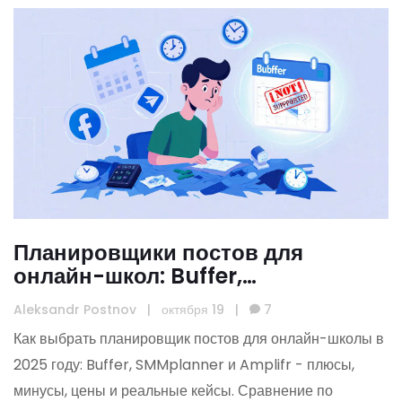
Планировщики постов для
онлайн-школ: Buffer,
SMMplanner, Amplifr - какой
Aleksandr Postnov
|
октября 19
|
7
выбрать в 2025 году
Как выбрать планировщик постов для онлайн-школы в
2025 году: Buffer, SMMplanner и Amplifr - плюсы,
минусы, цены и реальные кейсы. Сравнение по