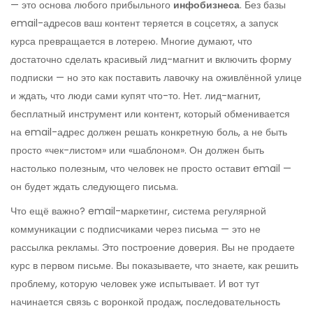
— это основа любого прибыльного
инфобизнеса
. Без базы
email-адресов ваш контент теряется в соцсетях, а запуск
курса превращается в лотерею.
Многие думают, что
достаточно сделать красивый лид-магнит и включить форму
подписки — но это как поставить лавочку на оживлённой улице
и ждать, что люди сами купят что-то. Нет.
лид-магнит
,
бесплатный инструмент или контент, который обменивается
на email-адрес
должен решать конкретную боль, а не быть
просто «чек-листом» или «шаблоном». Он должен быть
настолько полезным, что человек не просто оставит email —
он будет ждать следующего письма.
Что ещё важно?
email-маркетинг
,
система регулярной
коммуникации с подписчиками через письма
— это не
рассылка рекламы. Это построение доверия. Вы не продаете
курс в первом письме. Вы показываете, что знаете, как решить
проблему, которую человек уже испытывает. И вот тут
начинается связь с
воронкой продаж
,
последовательность