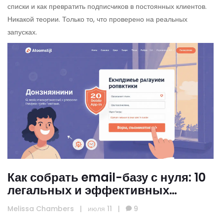
списки и как превратить подписчиков в постоянных клиентов.
Никакой теории. Только то, что проверено на реальных
запусках.
Как собрать email-базу с нуля: 10
легальных и эффективных
способов
Melissa Chambers
|
июля 11
|
9