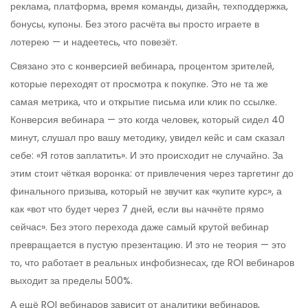
реклама, платформа, время команды, дизайн, техподдержка,
бонусы, купоны. Без этого расчёта вы просто играете в
лотерею — и надеетесь, что повезёт.
Связано это с
конверсией вебинара
,
процентом зрителей,
которые переходят от просмотра к покупке
. Это не та же
самая метрика, что и открытие письма или клик по ссылке.
Конверсия вебинара — это когда человек, который сидел 40
минут, слушал про вашу методику, увидел кейс и сам сказал
себе: «Я готов заплатить». И это происходит не случайно. За
этим стоит чёткая воронка: от привлечения через таргетинг до
финального призыва, который не звучит как «купите курс», а
как «вот что будет через 7 дней, если вы начнёте прямо
сейчас». Без этого перехода даже самый крутой вебинар
превращается в пустую презентацию. И это не теория — это
то, что работает в реальных инфобизнесах, где ROI вебинаров
выходит за пределы 500%.
А ещё ROI вебинаров зависит от
аналитики вебинаров
,