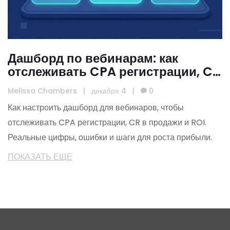
Дашборд по вебинарам: как
отслеживать CPA регистрации, CR
в продажи и ROI
Melissa Chambers
|
декабря 4
|
0
Как настроить дашборд для вебинаров, чтобы
отслеживать CPA регистрации, CR в продажи и ROI.
Реальные цифры, ошибки и шаги для роста прибыли.
ПОКАЗАТЬ ЕЩЕ