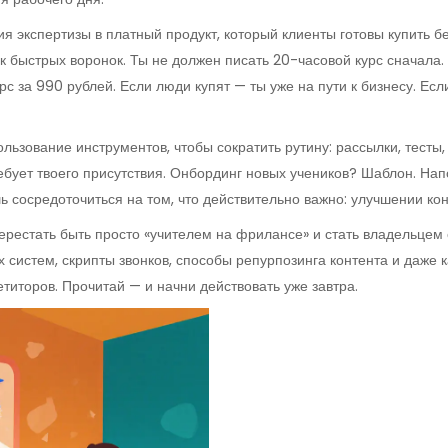
я экспертизы в платный продукт, который клиенты готовы купить б
к быстрых воронок. Ты не должен писать 20-часовой курс сначала. 
 за 990 рублей. Если люди купят — ты уже на пути к бизнесу. Есл
ользование инструментов, чтобы сократить рутину: рассылки, тесты
ребует твоего присутствия. Онбординг новых учеников? Шаблон. Н
 сосредоточиться на том, что действительно важно: улучшении кон
 перестать быть просто «учителем на фрилансе» и стать владельцем
 систем, скрипты звонков, способы репурпозинга контента и даже к
петиторов. Прочитай — и начни действовать уже завтра.