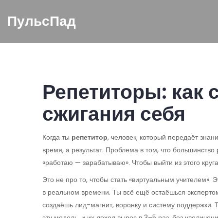
ПульсПад
Репетиторы: как 
сжигания себя
Когда ты
репетитор
,
человек, который передаёт знан
время, а результат
. Проблема в том, что большинство
«работаю — зарабатываю». Чтобы выйти из этого круга,
Это не про то, чтобы стать «виртуальным учителем». Э
в реальном времени
. Ты всё ещё остаёшься эксперто
создаёшь лид-магнит, воронку и систему поддержки. 
эту модель, и их доход вырос в 3–5 раз, без увеличен