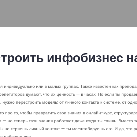
строить инфобизнес н
ия индивидуально или в малых группах
. Также известен как
препода
 репетиторов думают, что их ценность — в часах. Но если ты прода
 нужно перестроить модель: от личного контакта к системе, от одно
то про то, чтобы превратить свои знания в
онлайн-курс
,
структурир
м — но теперь твои знания работают даже когда ты спишь. Вместо т
Ты не теряешь личный контакт — ты масштабируешь его. И да, это р
ия рабочего дня.