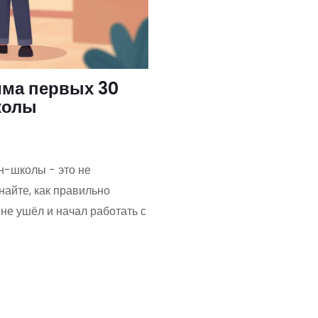
мма первых 30
колы
н-школы - это не
найте, как правильно
 не ушёл и начал работать с