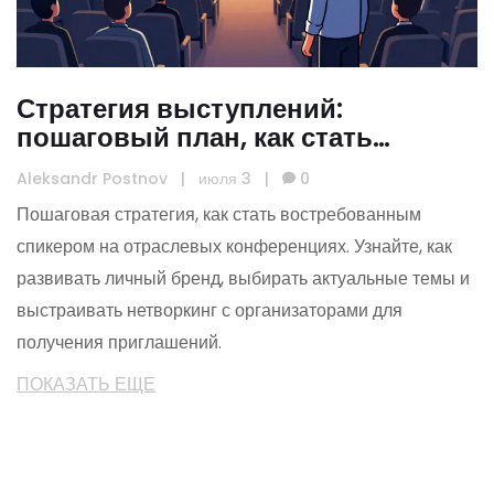
Стратегия выступлений:
пошаговый план, как стать
спикером отраслевых
Aleksandr Postnov
|
июля 3
|
0
конференций
Пошаговая стратегия, как стать востребованным
спикером на отраслевых конференциях. Узнайте, как
развивать личный бренд, выбирать актуальные темы и
выстраивать нетворкинг с организаторами для
получения приглашений.
ПОКАЗАТЬ ЕЩЕ