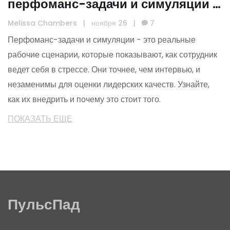
перфоманс-задачи и симуляции в
HR-практике
Melissa Chambers
|
ноября 26
|
7
Перфоманс-задачи и симуляции - это реальные
рабочие сценарии, которые показывают, как сотрудник
ведет себя в стрессе. Они точнее, чем интервью, и
незаменимы для оценки лидерских качеств. Узнайте,
как их внедрить и почему это стоит того.
ПОКАЗАТЬ ЕЩЕ
ПульсПад