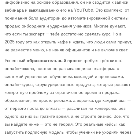
инфобизнес на основе образования
, он не сводится к записи
вебинара и выкладыванию его на YouTube. Это комплекс: от
понимания боли аудитории до автоматизированной системы
продаж, онбординга и удержания учеников.
Многие думают,
что если ты эксперт — тебе достаточно сделать курс. Но в
2025 году это как открыть кафе и ждать, что люди сами придут,
не разместив меню, не наняв официантов и не включив свет.
Успешный
образовательный проект
требует трёх китов:
онлайн-школа
,
постоянно развивающаяся платформа с
системой управления обучением, командой и процессами
,
онлайн-курсы
,
структурированные продукты, которые решают
конкретную проблему за ограниченное время
и
продажа
образования
,
не просто реклама, а воронка, где каждый шаг —
от первого поста до оплаты — рассчитан на конверсию
. Без
одного из них вы тратите время, а не строите бизнес. Всё, что
вы найдёте ниже — это не теория. Это реальные кейсы: как
запустить подписную модель, чтобы ученики не уходили через