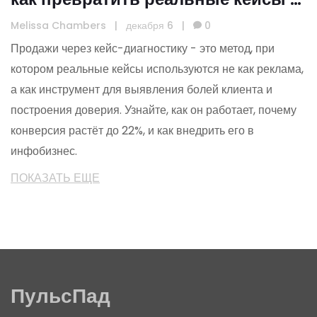
мощный инструмент для роста
Melissa Chambers
|
декабря 6
|
0
доходов в инфобизнесе
Продажи через кейс-диагностику - это метод, при
котором реальные кейсы используются не как реклама,
а как инструмент для выявления болей клиента и
построения доверия. Узнайте, как он работает, почему
конверсия растёт до 22%, и как внедрить его в
инфобизнес.
ПОКАЗАТЬ ЕЩЕ
ПульсПад