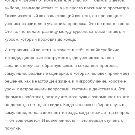
который требует от пользователя участия — кликов, ответов,
выбора, взаимодействия — а не просто пассивного просмотра
.
Также известный как
вовлекающий контент
, он превращает
ученика из зрителя в участника процесса
. Это не просто тренд.
Это то, что делает разницу между курсом, который читают, и
курсом, который проходят до конца.
Интерактивный контент включает в себя
онлайн-рабочие
тетради
,
цифровые инструменты, где ученик заполняет
задания, получает обратную связь и сохраняет прогресс
,
симуляции
,
реальные сценарии, в которых человек принимает
решения, как в настоящей жизни
, и
микрообучение
,
короткие
уроки с встроенными вопросами, тестами и действиями
. Эти
форматы работают, потому что мозг лучше запоминает то, что
он делает, а не то, что видит. Когда человек выбирает путь в
симуляции, когда заполняет тетрадь, когда отвечает на вопрос
— он вовлекается. И вовлеченность — это первая ступень к
покупке.