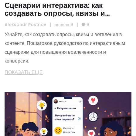
Сценарии интерактива: как
создавать опросы, квизы и
ветвления для вовлечения
Aleksandr Postnov
|
апреля 9
|
9
Узнайте, как создавать опросы, квизы и ветвления в
контенте. Пошаговое руководство по интерактивным
сценариям для повышения вовлеченности и
конверсии.
ПОКАЗАТЬ ЕЩЕ