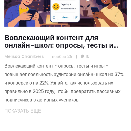
Вовлекающий контент для
онлайн-школ: опросы, тесты и
игры, которые работают в 2025
Melissa Chambers
|
ноября 29
|
10
Вовлекающий контент - опросы, тесты и игры -
повышает лояльность аудитории онлайн-школ на 37%
и конверсию на 22%. Узнайте, как использовать их
правильно в 2025 году, чтобы превратить пассивных
подписчиков в активных учеников.
ПОКАЗАТЬ ЕЩЕ