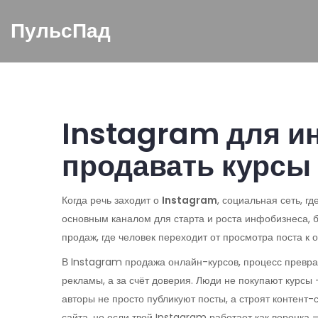
ПульсПад
Instagram для ин
продавать курсы
Когда речь заходит о
Instagram
,
социальная сеть, г
основным каналом для старта и роста
инфобизнеса
,
продаж, где человек переходит от просмотра поста к о
В Instagram
продажа онлайн-курсов
,
процесс превра
рекламы, а за счёт доверия. Люди не покупают курсы
авторы не просто публикуют посты, а строят
контент-
сайта, но если твой Instagram работает как воронка 