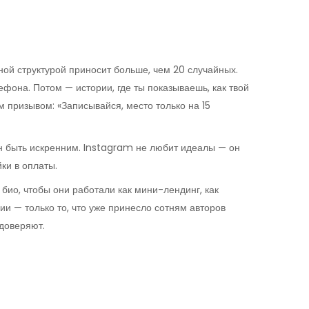
ной структурой приносит больше, чем 20 случайных.
ефона. Потом — истории, где ты показываешь, как твой
м призывом: «Записывайся, место только на 15
н быть искренним. Instagram не любит идеалы — он
ки в оплаты.
 био, чтобы они работали как мини-лендинг, как
рии — только то, что уже принесло сотням авторов
 доверяют.