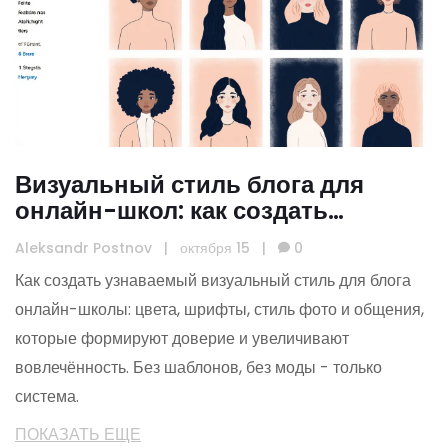
Визуальный стиль блога для
онлайн-школ: как создать
узнаваемый и запоминающийся
Aleksandr Postnov
|
октября 15
|
0
бренд
Как создать узнаваемый визуальный стиль для блога
онлайн-школы: цвета, шрифты, стиль фото и общения,
которые формируют доверие и увеличивают
вовлечённость. Без шаблонов, без моды - только
система.
ПОКАЗАТЬ ЕЩЕ