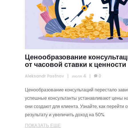
Ценообразование консультаци
от часовой ставки к ценности
доход на 50%
Aleksandr Postnov
|
июля 4
|
0
Ценообразование консультаций перестало завис
успешные консультанты устанавливают цены на
они создают для клиента. Узнайте, как перейти о
результату и увеличить доход на 50%.
ПОКАЗАТЬ ЕЩЕ