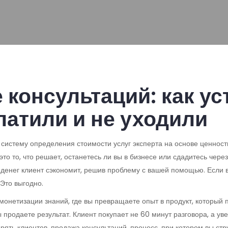
консультаций: как ус
латили и не уходили
,
систему определения стоимости услуг эксперта на основе ценности
 это то, что решает, останетесь ли вы в бизнесе или сдадитесь через
ко денег клиент сэкономит, решив проблему с вашей помощью. Если 
 Это выгодно.
монетизации знаний, где вы превращаете опыт в продукт, который 
продаете результат. Клиент покупает не 60 минут разговора, а увер
ерять клиентов.
продажа консультаций
,
процесс, при котором вы ст