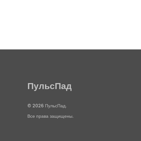
ПульсПад
© 2026 ПульсПад.
Все права защищены.