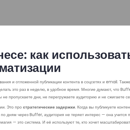
несе: как использоват
оматизации
вания и отложенной публикации контента в соцсетях и email
. Такж
елать это раз в неделю, в удобное время.
Многие думают, что Buffe
 не пропускаете дни, не перегружаете аудиторию и не сжигаете се
ии. Это про
стратегические задержки
. Когда вы публикуете конте
по дням через Buffer, аудитория не теряет интерес — она учится 
магия — это система. И её используют те, кто хочет масштабировать