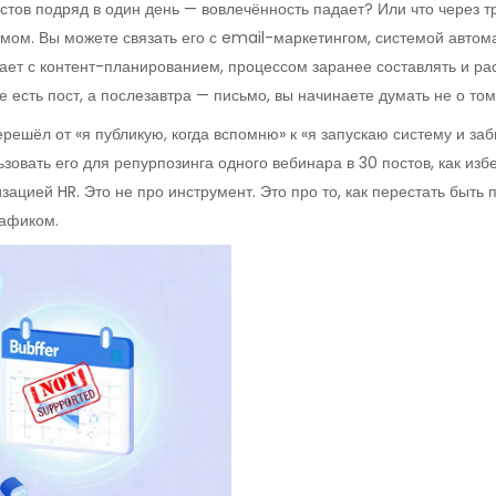
стов подряд в один день — вовлечённость падает? Или что через т
тмом. Вы можете связать его с
email-маркетингом
,
системой автом
тает с
контент-планированием
,
процессом заранее составлять и ра
же есть пост, а послезавтра — письмо, вы начинаете думать не о том,
ерешёл от «я публикую, когда вспомню» к «я запускаю систему и заб
овать его для репурпозинга одного вебинара в 30 постов, как избе
изацией HR. Это не про инструмент. Это про то, как перестать быть
рафиком.