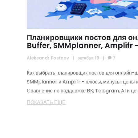
Планировщики постов для он
Buffer, SMMplanner, Amplifr 
2025 году
Aleksandr Postnov
|
октября 19
|
7
Как выбрать планировщик постов для онлайн-шк
SMMplanner и Amplifr - плюсы, минусы, цены 
Сравнение по поддержке ВК, Telegram, AI и цен
ПОКАЗАТЬ ЕЩЕ