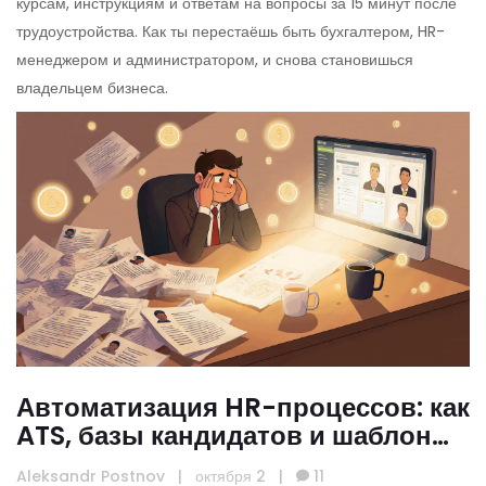
курсам, инструкциям и ответам на вопросы за 15 минут после
трудоустройства. Как ты перестаёшь быть бухгалтером, HR-
менеджером и администратором, и снова становишься
владельцем бизнеса.
Автоматизация HR-процессов: как
ATS, базы кандидатов и шаблоны
сэкономят время онлайн-школе
Aleksandr Postnov
|
октября 2
|
11