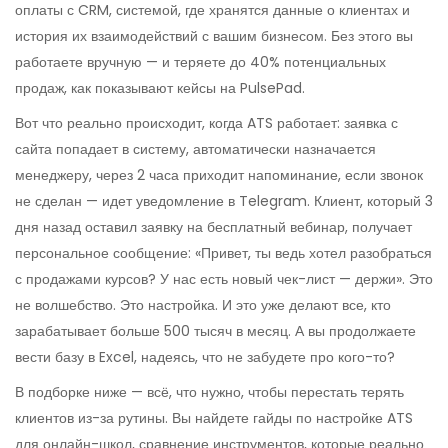
оплаты
с
CRM
,
системой, где хранятся данные о клиентах и
история их взаимодействий с вашим бизнесом
. Без этого вы
работаете вручную — и теряете до 40% потенциальных
продаж, как показывают кейсы на PulsePad.
Вот что реально происходит, когда ATS работает: заявка с
сайта попадает в систему, автоматически назначается
менеджеру, через 2 часа приходит напоминание, если звонок
не сделан — идет уведомление в Telegram. Клиент, который 3
дня назад оставил заявку на бесплатный вебинар, получает
персональное сообщение: «Привет, ты ведь хотел разобраться
с продажами курсов? У нас есть новый чек-лист — держи». Это
не волшебство. Это настройка. И это уже делают все, кто
зарабатывает больше 500 тысяч в месяц. А вы продолжаете
вести базу в Excel, надеясь, что не забудете про кого-то?
В подборке ниже — всё, что нужно, чтобы перестать терять
клиентов из-за рутины. Вы найдете гайды по настройке ATS
для онлайн-школ, сравнение инструментов, которые реально