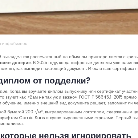
и инфобизнес
ый выглядел как распечатанный на обычном принтере листок с кр
вают доверие
. В 2025 году, когда цифровые дипломы уже начина
мнят, как выглядит настоящий документ. И если ваш сертификат н
диплом от подделки?
тие
. Когда вы вручаете диплом выпускнику или сертификат участни
то звучит как: «Вам не так уж и важно». ГОСТ Р 56645.1-2015 пря
 и обучение, именно внешний вид документа решает, запомнит ли ч
ной бумагой 200 г/м², выгравированным логотипом, сдержанным цв
, шрифтом Comic Sans и криво выровненными строками. Первый выз
сионализма.
 которые нельзя игнорировать