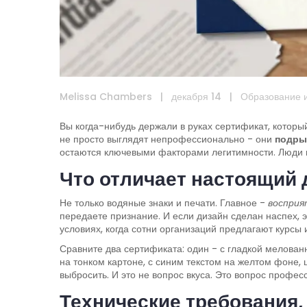
Melissa Chambers
|
декабря 14
|
Образование 
Вы когда-нибудь держали в руках сертификат, котор
не просто выглядят непрофессионально - они
подры
остаются ключевыми факторами легитимности. Люди по
Что отличает настоящий 
Не только водяные знаки и печати. Главное -
восприя
передаете признание. И если дизайн сделан наспех, э
условиях, когда сотни организаций предлагают курсы
Сравните два сертификата: один - с гладкой мелован
на тонком картоне, с синим текстом на желтом фоне
выбросить. И это не вопрос вкуса. Это вопрос профес
Технические требования,