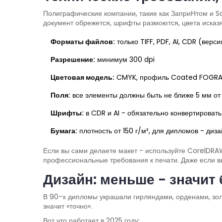
Полиграфические компании, такие как ЗаприНтом и Sa
документ обрежется, шрифты размоются, цвета исказя
Форматы файлов:
только TIFF, PDF, AI, CDR (верс
Разрешение:
минимум 300 dpi
Цветовая модель:
CMYK, профиль Coated FOGR
Поля:
все элементы должны быть не ближе 5 мм от
Шрифты:
в CDR и AI - обязательно конвертировать
Бумага:
плотность от 150 г/м², для дипломов - диз
Если вы сами делаете макет - используйте CorelDRAW
профессиональные требования к печати. Даже если вы
Дизайн: меньше - значит
В 90-х дипломы украшали гирляндами, орденами, золо
значит «точно».
Вот что работает в 2025 году: