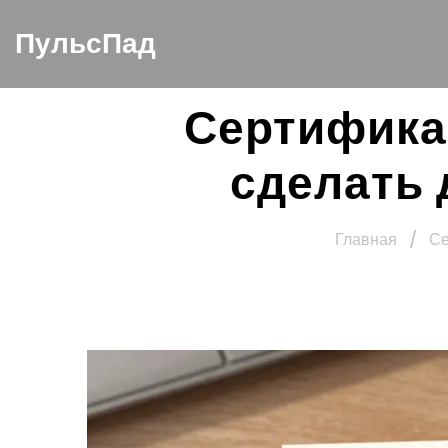
ПульсПад
Сертифика
сделать 
Главная
/
Се