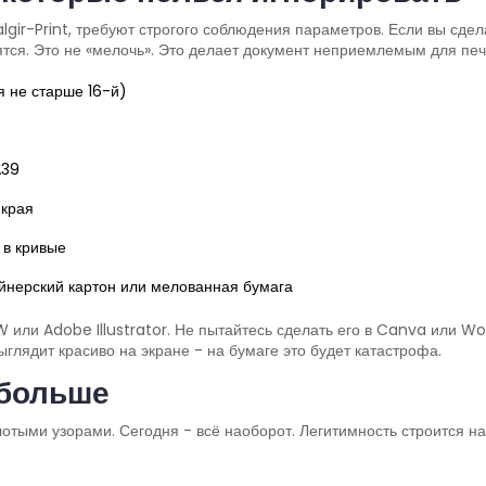
lgir-Print, требуют строгого соблюдения параметров. Если вы сде
тся. Это не «мелочь». Это делает документ неприемлемым для печ
ия не старше 16-й)
A39
 края
 в кривые
айнерский картон или мелованная бумага
 или Adobe Illustrator. Не пытайтесь сделать его в Canva или W
глядит красиво на экране - на бумаге это будет катастрофа.
 больше
тыми узорами. Сегодня - всё наоборот. Легитимность строится на