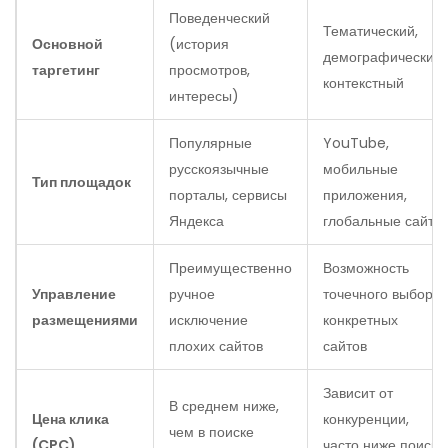
Поведенческий
Тематический,
Основной
(история
демографический,
таргетинг
просмотров,
контекстный
интересы)
Популярные
YouTube,
русскоязычные
мобильные
Тип площадок
порталы, сервисы
приложения,
Яндекса
глобальные сайты
Преимущественно
Возможность
Управление
ручное
точечного выбора
размещениями
исключение
конкретных
плохих сайтов
сайтов
Зависит от
В среднем ниже,
Цена клика
конкуренции,
чем в поиске
(CPC)
часто ниже поиска