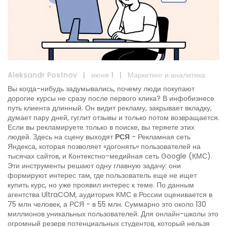
Aleksandr Postnov
|
июня 1
|
Маркетинг и аналитика
Вы когда-нибудь задумывались, почему люди покупают
дорогие курсы не сразу после первого клика? В инфобизнесе
путь клиента длинный. Он видит рекламу, закрывает вкладку,
думает пару дней, гуглит отзывы и только потом возвращается.
Если вы рекламируете только в поиске, вы теряете этих
людей. Здесь на сцену выходят
РСЯ
-
Рекламная сеть
Яндекса
, которая позволяет «догонять» пользователей на
тысячах сайтов, и
Контекстно-медийная сеть Google (КМС)
.
Эти инструменты решают одну главную задачу: они
формируют интерес там, где пользователь еще не ищет
купить курс, но уже проявил интерес к теме. По данным
агентства UltraCOM, аудитория КМС в России оценивается в
75 млн человек, а РСЯ - в 55 млн. Суммарно это около 130
миллионов уникальных пользователей. Для онлайн-школы это
огромный резерв потенциальных студентов, который нельзя