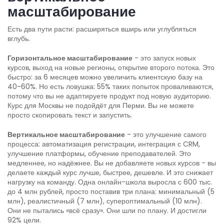
масштабирование
Есть два пути расти: расширяться вширь или углубляться
вглубь.
Горизонтальное масштабирование
- это запуск новых
курсов, выход на новые регионы, открытие второго потока. Это
быстро: за 6 месяцев можно увеличить клиентскую базу на
40-60%. Но есть ловушка: 55% таких попыток проваливаются,
потому что вы не адаптируете продукт под новую аудиторию.
Курс для Москвы не подойдёт для Перми. Вы не можете
просто скопировать текст и запустить.
Вертикальное масштабирование
- это улучшение самого
процесса: автоматизация регистрации, интеграция с CRM,
улучшение платформы, обучение преподавателей. Это
медленнее, но надёжнее. Вы не добавляете новых курсов - вы
делаете каждый курс лучше, быстрее, дешевле. И это снижает
нагрузку на команду. Одна онлайн-школа выросла с 600 тыс.
до 4 млн рублей, просто поставив три плана: минимальный (5
млн), реалистичный (7 млн), супероптимальный (10 млн).
Они не пытались «всё сразу». Они шли по плану. И достигли
92% цели.