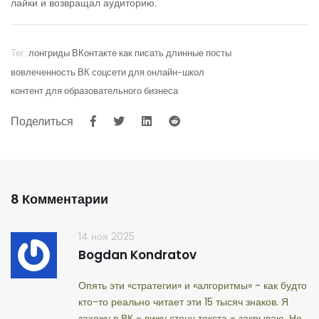
лайки и возвращал аудиторию.
Тег:
лонгриды ВКонтакте
как писать длинные посты
вовлеченность ВК
соцсети для онлайн-школ
контент для образовательного бизнеса
Поделиться
8 Комментарии
14 ноя 2025
Bogdan Kondratov
Опять эти «стратегии» и «алгоритмы» - как будто
кто-то реально читает эти 15 тысяч знаков. Я
захожу в ВК - вижу стену текста - закрываю. Не