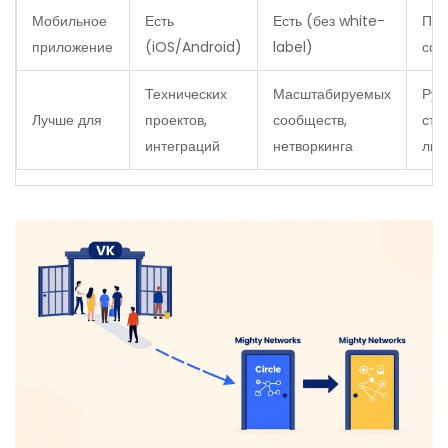
Мобильное
Есть
Есть (без white-
При
приложение
(iOS/Android)
label)
соц
Технических
Масштабируемых
Рус
Лучше для
проектов,
сообществ,
ста
интеграций
нетворкинга
лид