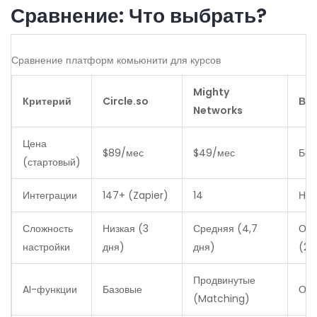
Сравнение: Что выбрать?
Сравнение платформ комьюнити для курсов
Mighty
Критерий
Circle.so
ВКо
Networks
Цена
$89/мес
$49/мес
Бес
(стартовый)
Интеграции
147+ (Zapier)
14
Нет
Сложность
Низкая (3
Средняя (4,7
Оче
настройки
дня)
дня)
(2 
Продвинутые
AI-функции
Базовые
Отс
(Matching)